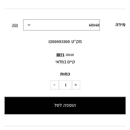
מידה
נקה
מק”ט 1200083300
המחיר
המחיר
₪
71
₪
118
המקורי
הנוכחי
קיים במלאי
היה:
הוא:
כמות
₪71.
₪118.
כמות
-
+
של
כרית
הוספה לסל
נוי
דגם
ריטה