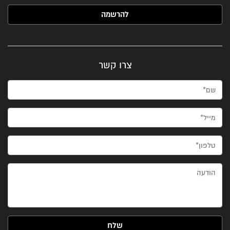
האימייל שלך (חובה)
צרו קשר
שם*
מייל*
טלפון*
הודעה