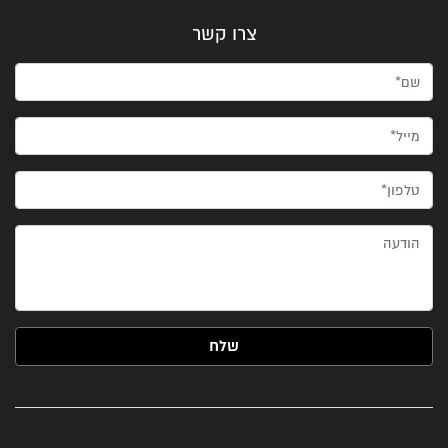
צרו קשר
שם*
מייל*
טלפון*
הודעה