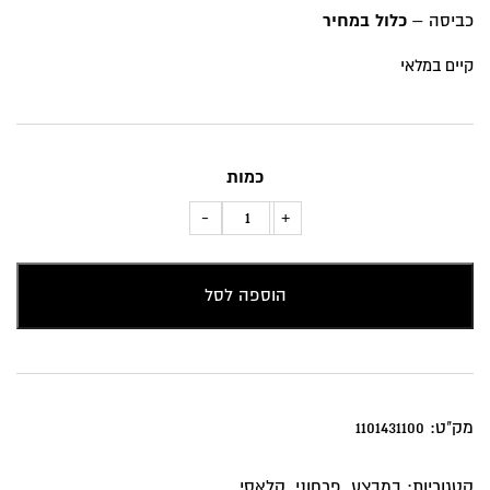
₪119.
₪149.
כביסה –
כלול במחיר
קיים במלאי
כמות
כמות
-
+
של
כרית
הוספה לסל
נוי
"זר
רומנטי"
מק"ט:
1101431100
קטגוריות:
במבצע
,
פרחוני
,
קלאסי