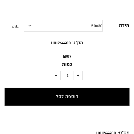
מידה
נקה
מק”ט 1101264400
₪
89
כמות
כמות
-
+
של
כרית
הוספה לסל
נוי
"חצאי
עיגול"
בגוון
כחול
מק"ט:
1101264400