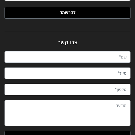
האימייל שלך (חובה)
צרו קשר
שם*
מייל*
טלפון*
הודעה