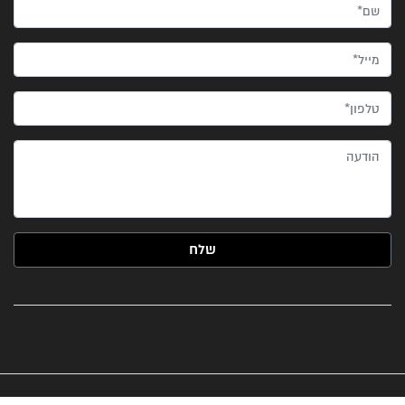
שם*
מייל*
טלפון*
הודעה