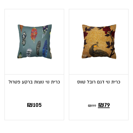
₪98.
₪60.
כרית נוי דגם רובל טווס
כרית נוי נוצות ברקע פטרול
₪
105
₪
79
₪
99