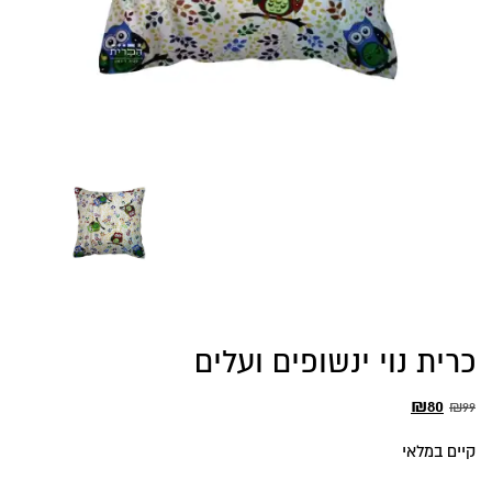
כרית נוי ינשופים ועלים
המחיר
המחיר
₪
80
₪
99
המקורי
הנוכחי
קיים במלאי
היה:
הוא: