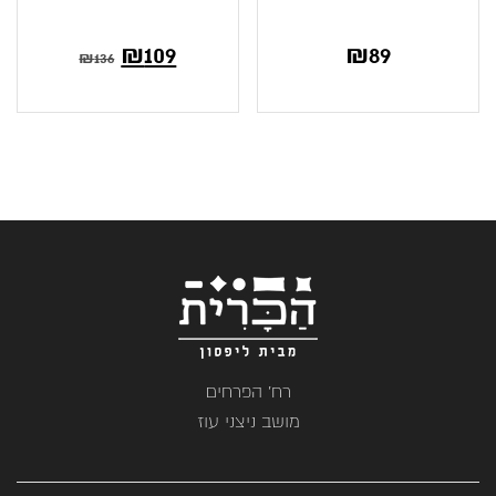
₪
109
₪
89
₪
136
רח' הפרחים
מושב ניצני עוז