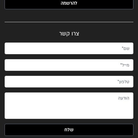
צרו קשר
שם*
מייל*
טלפון*
הודעה