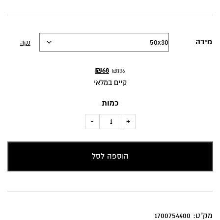
מידה
נקה
המחיר
המחיר
₪
68
₪
136
המקורי
הנוכחי
קיים במלאי
היה:
הוא:
כמות
₪68.
₪136.
כמות
-
+
של
כרית
הוספה לסל
נוי
מספרי
רכב
צבעוניים
מק"ט:
1700754400