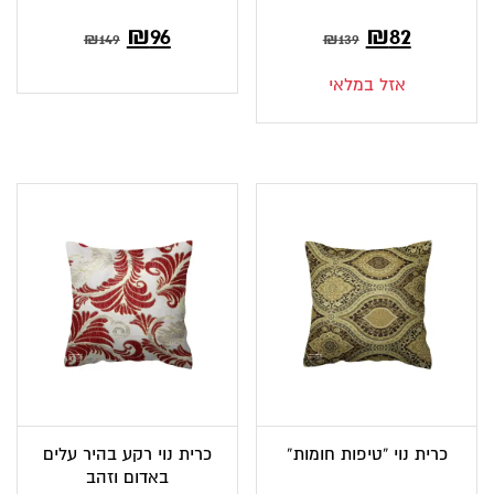
המחיר
המחיר
המחיר
המחיר
₪
96
₪
82
₪
149
₪
139
הנוכחי
המקורי
הנוכחי
המקורי
אזל במלאי
הוא:
היה:
הוא:
היה:
₪149.
₪96.
₪139.
₪82.
כרית נוי “טיפות חומות”
כרית נוי רקע בהיר עלים
באדום וזהב