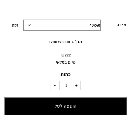
מידה
נקה
מק”ט 1200793300
₪
222
קיים במלאי
כמות
כמות
-
+
של
כרית
הוספה לסל
נוי
מעצבים
Ashley