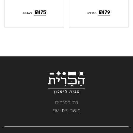
₪
75
₪
79
₪
149
₪
118
רח' הפרחים
מושב ניצני עוז