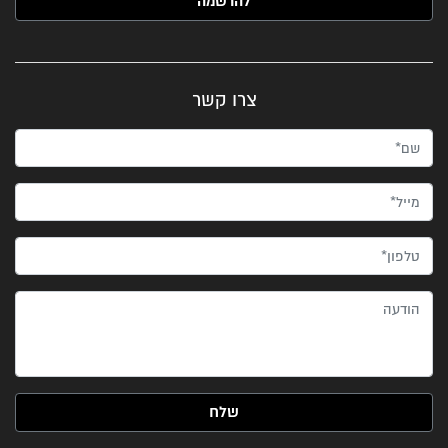
צרו קשר
שם*
מייל*
טלפון*
הודעה