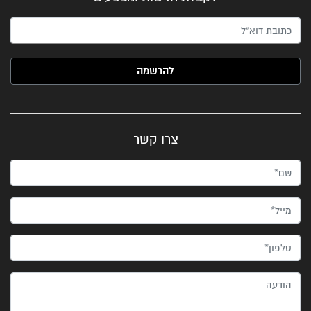
האימייל שלך (חובה)
צרו קשר
שם*
מייל*
טלפון*
הודעה