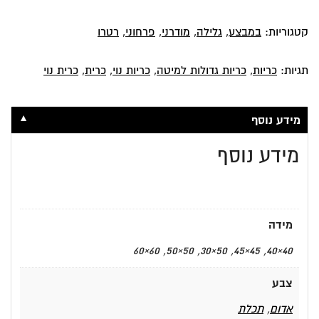
קטגוריות:
במבצע
,
גלילה
,
מודרני
,
פרחוני
,
רטרו
תגיות:
כריות
,
כריות גדולות למיטה
,
כריות נוי
,
כרית
,
כרית נוי
▼
מידע נוסף
מידע נוסף
מידה
40×40, 45×45, 50×30, 50×50, 60×60
צבע
אדום
,
תכלת