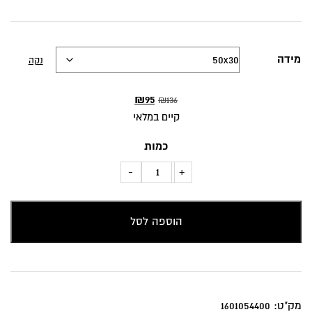
מידה
נקה
המחיר
המחיר
₪
95
₪
136
המקורי
הנוכחי
קיים במלאי
היה:
הוא:
כמות
₪95.
₪136.
כמות
-
+
של
כרית
הוספה לסל
נוי
נקודות
ופרחים
מק"ט:
1601054400