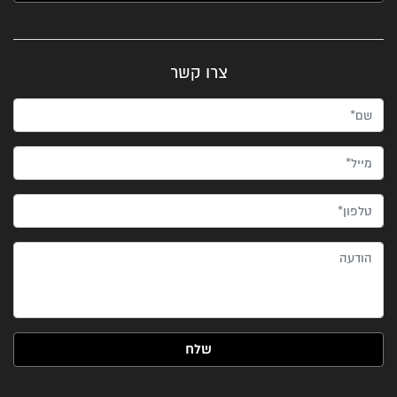
צרו קשר
שם*
מייל*
טלפון*
הודעה