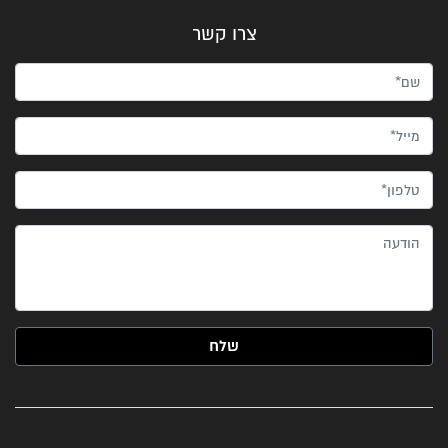
צרו קשר
שם*
מייל*
טלפון*
הודעה