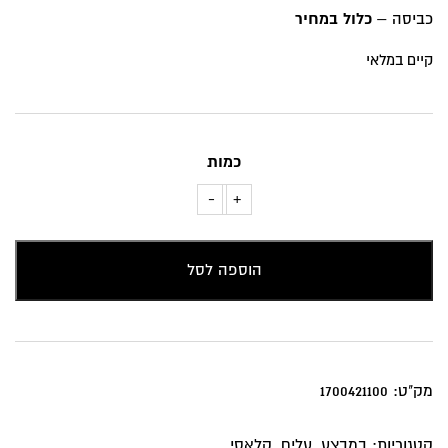
₪129.
₪159.
כביסה –
כלול במחיר
קיים במלאי
כמות
-
+
כמות
של
כרית
הוספה לסל
נוי
עיטורים
רקע
בז
מק"ט:
1700421100
קטגוריות:
במבצע
,
עלים
,
קלאסי