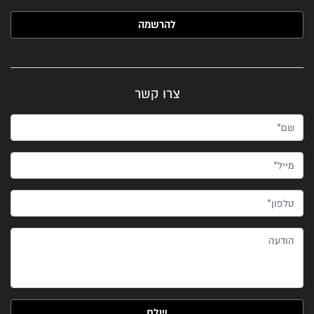
האימייל שלך (חובה)
צרו קשר
שם*
מייל*
טלפון*
הודעה