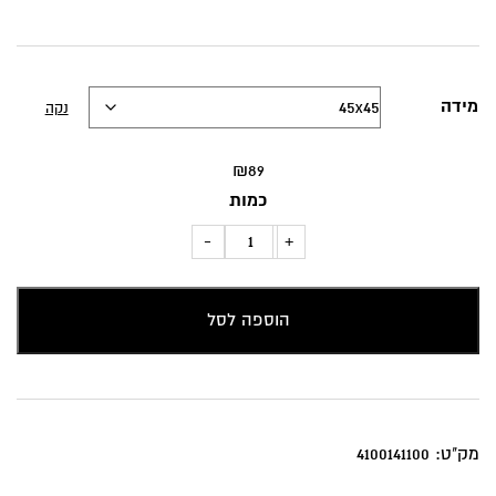
מידה
נקה
₪
89
כמות
כמות
-
+
של
כרית
הוספה לסל
נוי
עלים
אדומים
ברקע
ב'ז-אפור
מק"ט:
4100141100