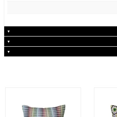
▼
▼
▼