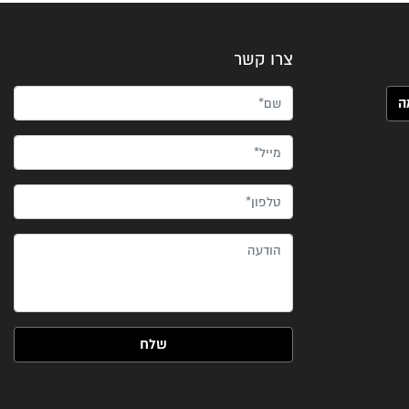
צרו קשר
שם*
מייל*
טלפון*
הודעה