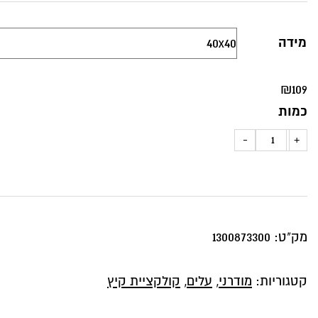
מידה
₪
109
כמות
כמות
-
+
של
כרית
נוי
עלים
מק"ט:
1300873300
ירוקים
קטגוריות:
מודרני
,
עלים
,
קולקציית קיץ