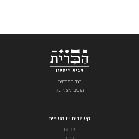
הוא:
היה:
₪149.
₪96.
רח' הפרחים
מושב ניצני עוז
קישורים שימושיים
אודות
בלוג