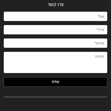
צרו קשר
שם*
מייל*
טלפון*
הודעה