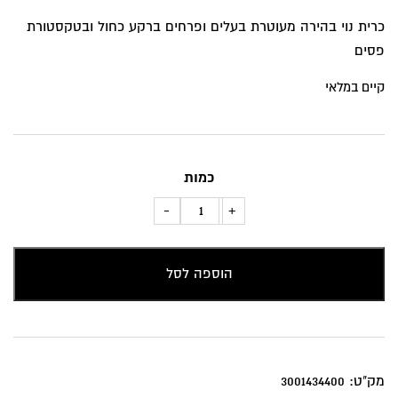
המקורי
הנוכחי
כרית נוי בהירה מעוטרת בעלים ופרחים ברקע כחול ובטקסטורת
היה:
הוא:
פסים
₪99.
₪180.
קיים במלאי
כמות
כמות
-
+
של
כרית
הוספה לסל
נוי
עלים
כחולים
ברקע
בהיר
מק"ט:
3001434400