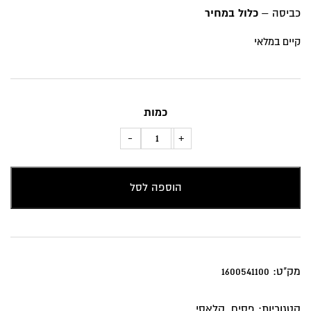
כביסה –
כלול במחיר
קיים במלאי
כמות
כמות
-
+
של
כרית
הוספה לסל
נוי
פסים
בגוון
ורוד
עתיק
מק"ט:
1600541100
קטגוריות:
פסים
,
קלאסי