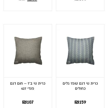
כרית נוי דגם טופז גלים
כרית נוי ב’ז – חום דגם
כחולים
פנדי 427
₪
107
₪
159