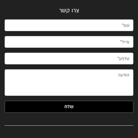
צרו קשר
שם*
מייל*
טלפון*
הודעה