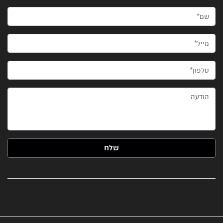
שם*
מייל*
טלפון*
הודעה