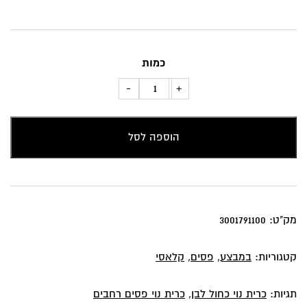
היה:
הוא:
₪149.
₪160.
כמות
כמות
-
+
של
כרית
הוספה לסל
נוי
פסים
רחבים
בגוון
כחול
מק"ט:
3001791100
לבן
קטגוריות:
במבצע
,
פסים
,
קלאסי
תגיות:
כרית נוי כחול לבן
,
כרית נוי פסים רחבים