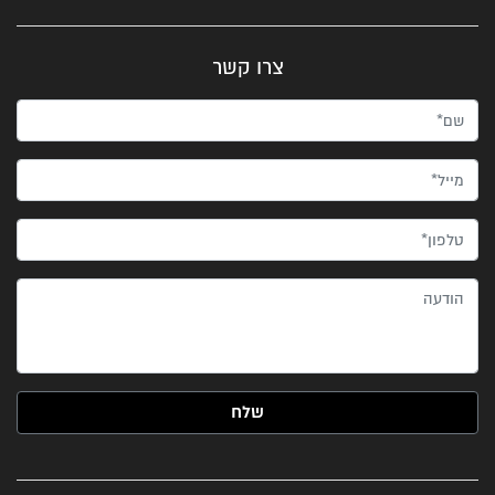
צרו קשר
שם*
מייל*
טלפון*
הודעה