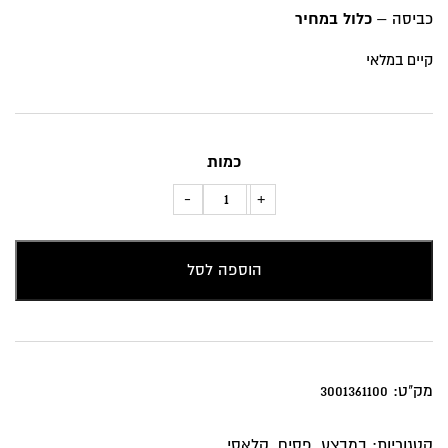
₪119.
₪149.
כביסה –
כלול במחיר
קיים במלאי
כמות
כמות
-
+
של
כרית
הוספה לסל
נוי
פסים
רחבים
מק"ט:
3001361100
קטגוריות:
במבצע
,
פסים
,
קלאסי