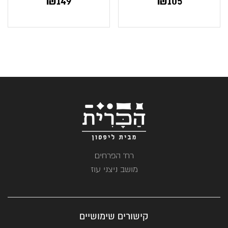
₪
149
₪
105
רח' הפרחים
מושב ניצני עוז
קישורים שימושיים