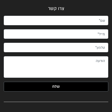
צרו קשר
שם*
מייל*
טלפון*
הודעה