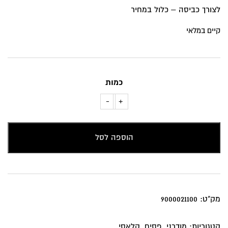
לצורך כביסה – כלול במחיר
קיים במלאי
כמות
-
+
כמות
של
כרית
הוספה לסל
נוי
פסים
שחורים
ברקע
מק"ט:
9000021100
בהיר
קטגוריות:
מודרני
,
פסים
,
קלאסי