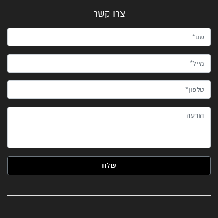
צרו קשר
שם*
מייל*
טלפון*
הודעה