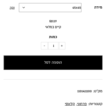
מידה
נקה
₪
119
קיים במלאי
כמות
כמות
-
+
של
כרית
הוספה לסל
נוי
פרחים
ושושנים
מק"ט:
1101411100
קטגוריות:
פרחוני
,
קלאסי