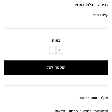
₪109.
₪159.
כביסה –
כלול במחיר
קיים במלאי
כמות
-
+
כמות
של
כרית
הוספה לסל
נוי
פרחים
ירוקים
מובלטים
מק"ט:
3001853300
קטגוריות:
במבצע
,
פרחוני
,
קלאסי