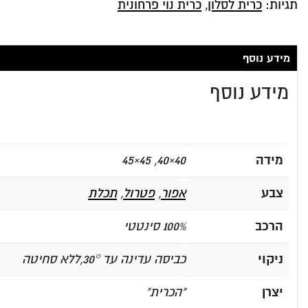
תגיות:
כרית לסלון
,
כרית נוי פרחונית
מידע נוסף
מידע נוסף
מידה
40×40, 45×45
צבע
אפור
,
פטרול
,
תכלת
הרכב
100% סינטטי
ניקוי
כביסה עדינה עד 30°,ללא סחיטה
יצרן
"הכרית"