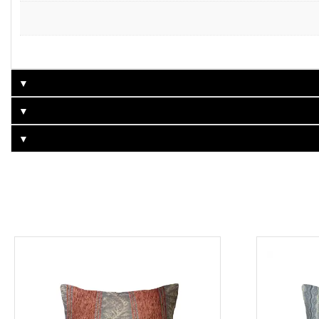
▼
▼
▼