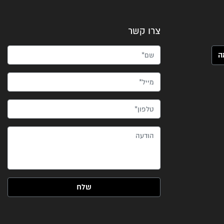
צרו קשר
שם*
מייל*
טלפון*
הודעה