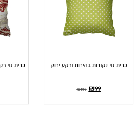
כרית נוי נקודות בהירות ורקע ירוק
כרית נוי רק
המחיר
המחיר
₪
99
₪
135
הנוכחי
המקורי
הוא:
היה:
₪135.
₪99.