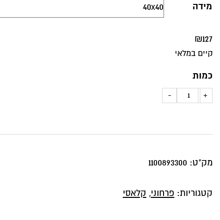
מידה
₪
127
קיים במלאי
כמות
כמות
-
+
של
כרית
נוי
שושנים
מק"ט:
1100893300
ברקע
פטרול
קטגוריות:
פרחוני
,
קלאסי