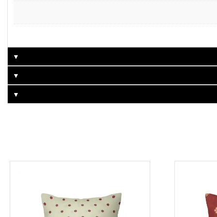
▼
▼
▼