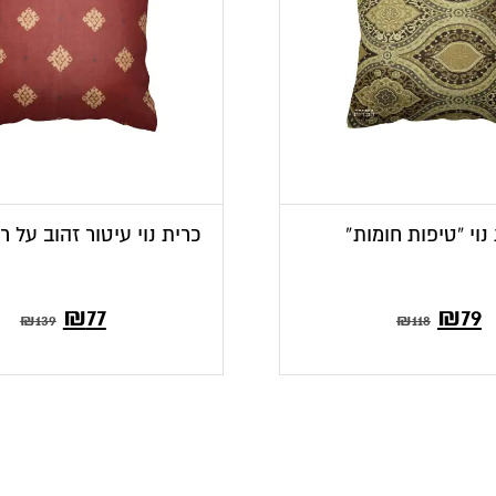
נוי “טיפות חומות”
כרית נוי עיטור זהוב על ר
המחיר
המחיר
₪
77
₪
79
₪
139
₪
118
הנוכחי
המקורי
הוא:
היה:
₪139.
₪77.