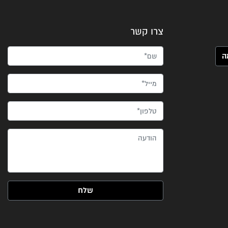
צרו קשר
שם*
מייל*
טלפון*
הודעה