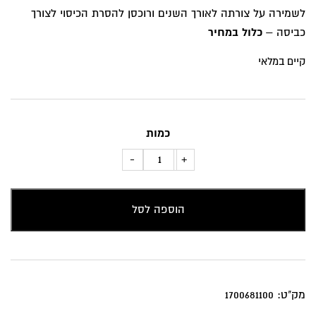
לשמירה על צורתה לאורך השנים ורוכסן להסרת הכיסוי לצורך
כביסה –
כלול במחיר
קיים במלאי
כמות
כמות
-
+
של
כרית
הוספה לסל
נוי
פרחים
אדומים
ברקע
טורקיז
מק"ט:
1700681100