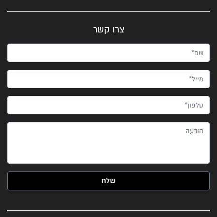
צרו קשר
שם*
מייל*
טלפון*
הודעה