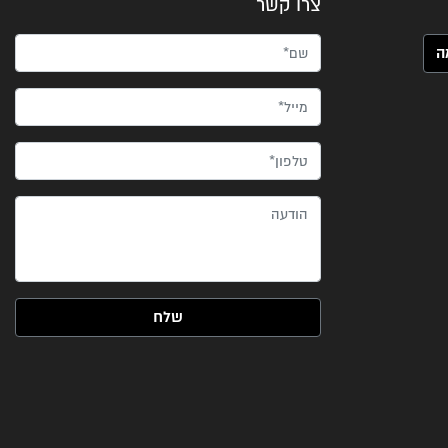
צרו קשר
שם*
מייל*
טלפון*
הודעה