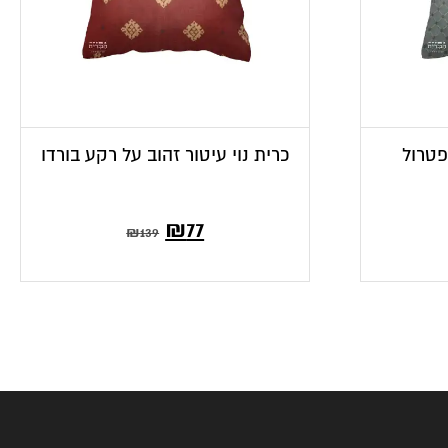
 פטרול
כרית נוי עיטור זהוב על רקע בורדו
המחיר
המחיר
₪
77
₪
139
הנוכחי
המקורי
הוא:
היה:
₪139.
₪77.