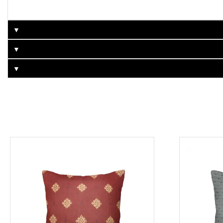
▼
▼
▼