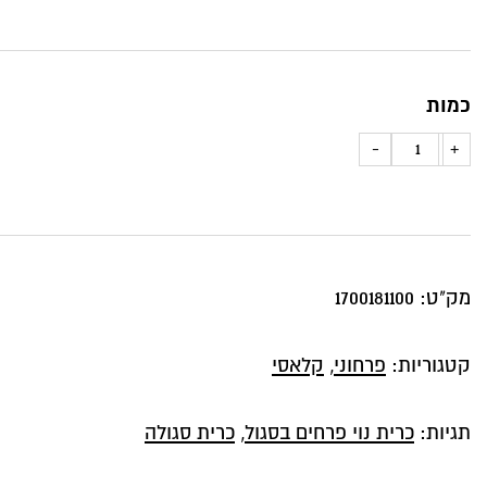
כמות
כמות
-
+
של
כרית
נוי
פרחים
מק"ט:
1700181100
נעימה
ורכה
קטגוריות:
פרחוני
,
קלאסי
בגווני
סגול
תגיות:
כרית נוי פרחים בסגול
,
כרית סגולה