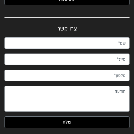
צרו קשר
שם*
מייל*
טלפון*
הודעה