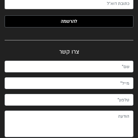
האימייל שלך (חובה)
צרו קשר
שם*
מייל*
טלפון*
הודעה