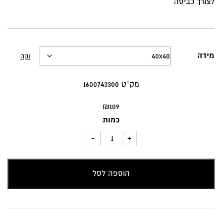
לצורך כביסה
מידה
נקה
מק”ט 1600743300
₪
109
כמות
כמות
-
+
של
כרית
הוספה לסל
נוי
צורות
בגוון
חום