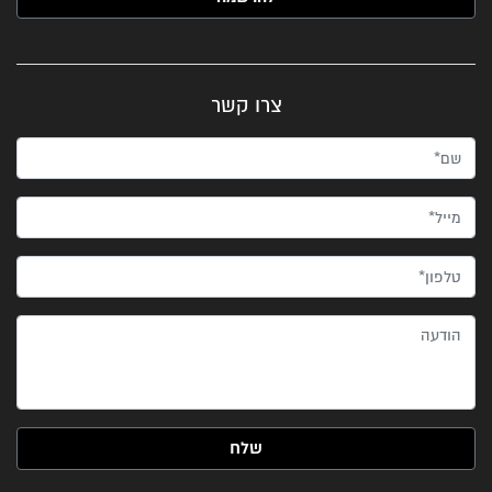
צרו קשר
שם*
מייל*
טלפון*
הודעה