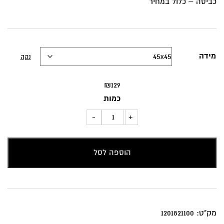
כביסה – כלול במחיר
מידה
נקה
₪
129
כמות
כמות
-
+
של
כרית
הוספה לסל
נוי
צורות
בגוון
כחול
טורקיז
מק"ט:
1201821100