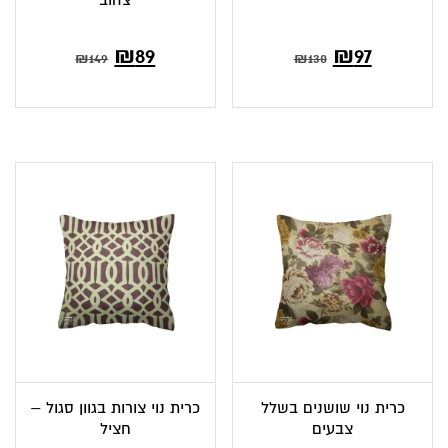
המחיר
המחיר
המחיר
המחיר
₪
89
₪
97
₪
149
₪
130
הנוכחי
המקורי
הנוכחי
המקורי
הוא:
היה:
הוא:
היה:
₪149.
₪89.
₪130.
₪97.
כרית נוי שושנים בשלל
כרית נוי צורות בגוון סגול –
צבעים
חציל