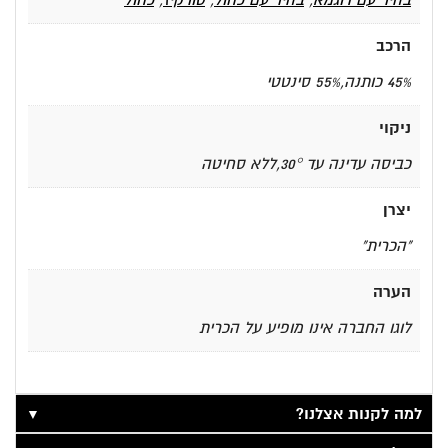
בהיר עם דוגמא
,
בהיר עם כחול
,
טורקיז
,
כחול
הרכב
45% כותנה,55% סינטטי
ניקוי
כביסה עדינה עד 30°,ללא סחיטה
יצרן
"הכרית"
הערה
לוגו החברה אינו מופיע על הכרית
▼
למה לקנות אצלנו?