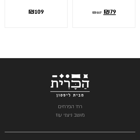
₪
109
₪
79
₪
117
רח' הפרחים
מושב ניצני עוז