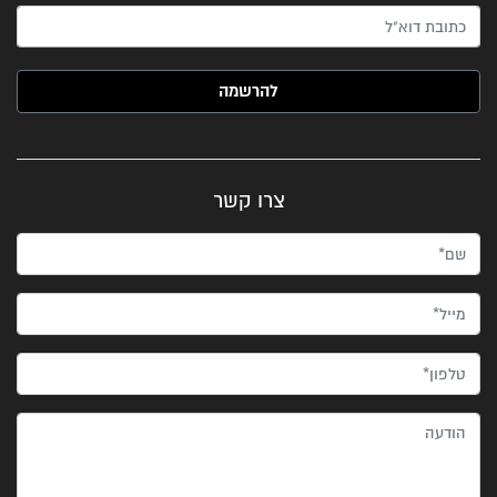
האימייל שלך (חובה)
צרו קשר
שם*
מייל*
טלפון*
הודעה