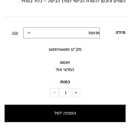
השנים ורוכסן להסרת הכיסוי לצורך כביסה – כלול במחיר
מידה
נקה
מק”ט 1600764400
₪
109
המלאי אזל
כמות
כמות
-
+
של
כרית
הוספה לסל
נוי
צורות