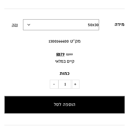
מידה
נקה
מק”ט 1300144400
המחיר
המחיר
₪
79
₪
99
המקורי
הנוכחי
קיים במלאי
היה:
הוא:
כמות
₪79.
₪99.
כמות
-
+
של
כרית
הוספה לסל
נוי
ציפורים
ופרחים