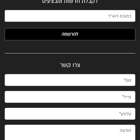
לקבלת חדשות ומבצעים
האימייל שלך (חובה)
צרו קשר
שם*
מייל*
טלפון*
הודעה