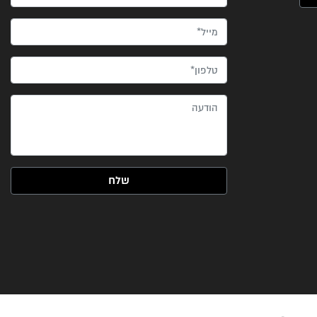
מייל*
טלפון*
הודעה