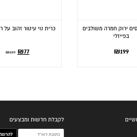
סים ירוק חמרה משולבים
כרית נוי עיטור זהוב על ר
בפייזלי
המחיר
המחיר
₪
77
₪
199
₪
139
הנוכחי
המקורי
הוא:
היה:
₪139.
₪77.
שיים
לקבלת חדשות ומבצעים
האימייל שלך (חובה)