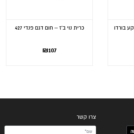
קע בורדו
כרית נוי ב’ז – חום דגם פנדי 427
₪
107
צרו קשר
שם*