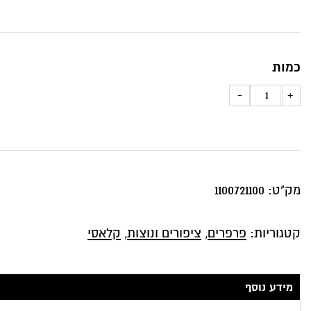
כמות
כמות
-
+
של
כרית
נוי
ציפורים
מק"ט:
1100721100
ופרפרים
קטגוריות:
פרפרים
,
ציפורים ונוצות
,
קלאסי
מידע נוסף