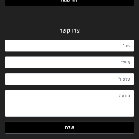
צרו קשר
שם*
מייל*
טלפון*
הודעה