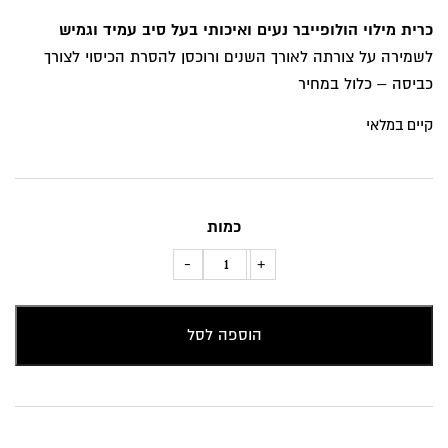
כרית מילוי הולופייבר נעים ואיכותי בעל סיב עמיד וגמיש
לשמירה על צורתה לאורך השנים ורוכסן להסרת הכיסוי לצורך
כביסה – כלול במחיר
קיים במלאי
כמות
כמות
-
+
של
כרית
הוספה לסל
נוי
שושן
צחור
מקטיפה