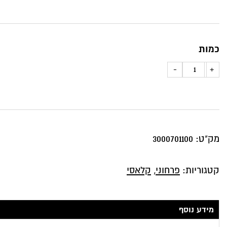
כמות
כמות
-
+
של
כרית
נוי
שושנים
מק"ט:
3000701100
שחור
לבן
קטגוריות:
פרחוני
,
קלאסי
בבד
קטיפה
מידע נוסף