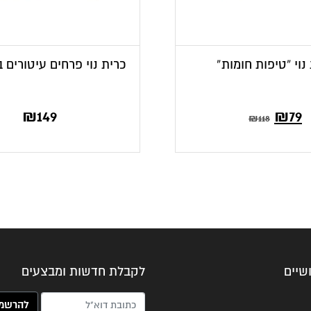
נוי “טיפות חומות”
כרית נוי פרחים עיטורים בג
₪
149
₪
79
₪
118
שיים
לקבלת חדשות ומבצעים
האימייל שלך (חובה)