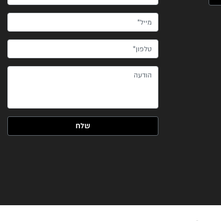
מייל*
טלפון*
הודעה