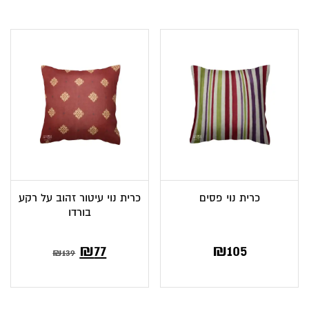
כרית נוי פסים
כרית נוי עיטור זהוב על רקע
בורדו
המחיר
המחיר
₪
77
₪
105
₪
139
הנוכחי
המקורי
הוא:
היה: