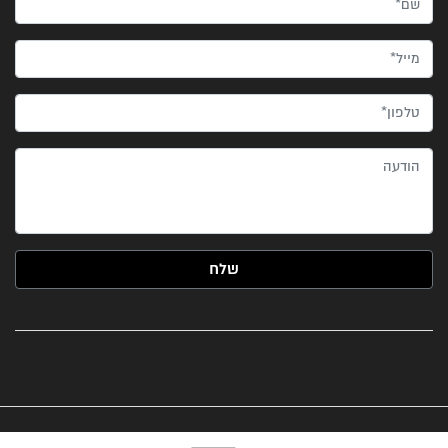
מייל*
טלפון*
הודעה