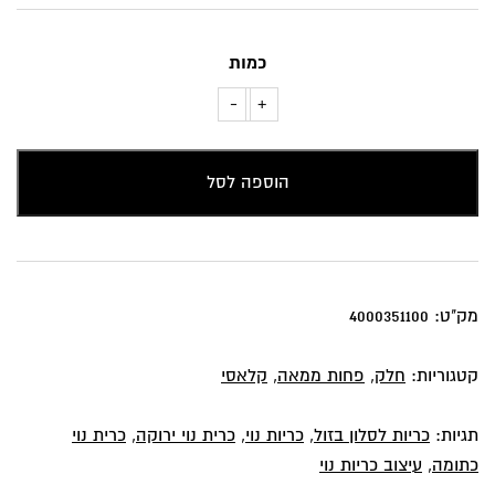
כמות
-
+
כמות
של
כרית
הוספה לסל
נוי
תכלת
-
טורקיז
מק"ט:
4000351100
קטגוריות:
חלק
,
פחות ממאה
,
קלאסי
תגיות:
כריות לסלון בזול
,
כריות נוי
,
כרית נוי ירוקה
,
כרית נוי
כתומה
,
עיצוב כריות נוי