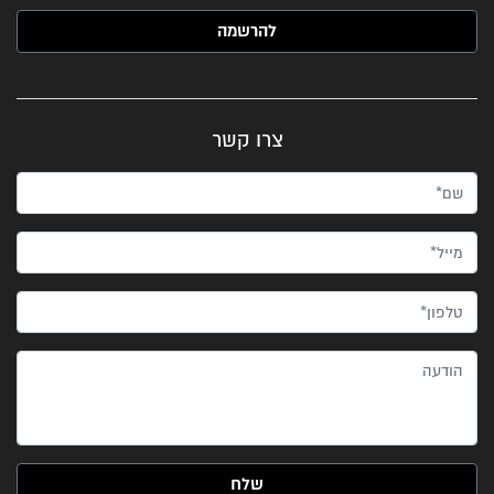
האימייל שלך (חובה)
צרו קשר
שם*
מייל*
טלפון*
הודעה