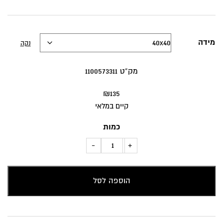
מידה
נקה
מק”ט 1100573311
₪
135
קיים במלאי
כמות
כמות
-
+
של
כרית
הוספה לסל
נוי
פרחים
בטקסטורת