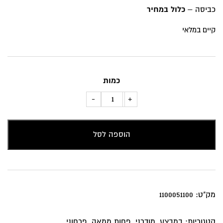
₪49.
₪118.
כביסה –
כלול במחיר
קיים במלאי
כמות
כמות
-
+
של
כרית
הוספה לסל
נוי
פרחים
אביבי
מק"ט:
1100051100
קטגוריות:
במבצע
,
מודרני
,
פחות ממאה
,
פרחוני