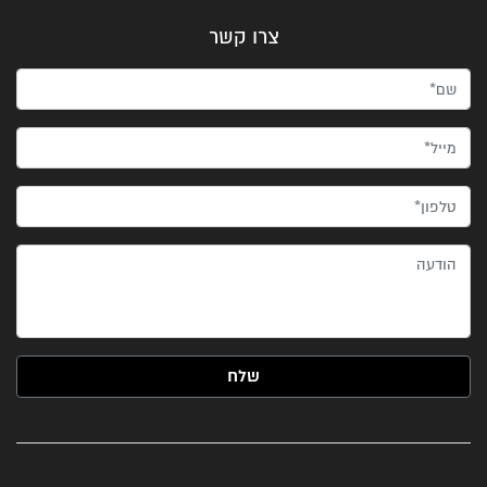
צרו קשר
שם*
מייל*
טלפון*
הודעה