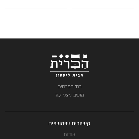
הנוכחי
המקורי
הוא:
היה:
₪149.
₪89.
רח' הפרחים
מושב ניצני עוז
קישורים שימושיים
אודות