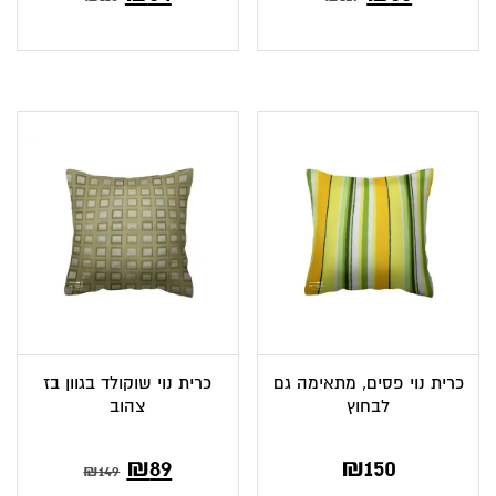
הנוכחי
המקורי
הוא:
היה:
₪129.
₪55.
כרית נוי פסים, מתאימה גם
כרית נוי שוקולד בגוון בז
לבחוץ
צהוב
המחיר
המחיר
₪
89
₪
150
₪
149