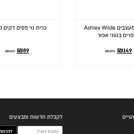
כרית נוי מעצבים Ashley Wilde
כרית נוי פסים דקים ס
רים בגווני אפור
₪
89
₪
149
₪
139
₪
299
שיים
לקבלת חדשות ומבצעים
האימייל שלך (חובה)