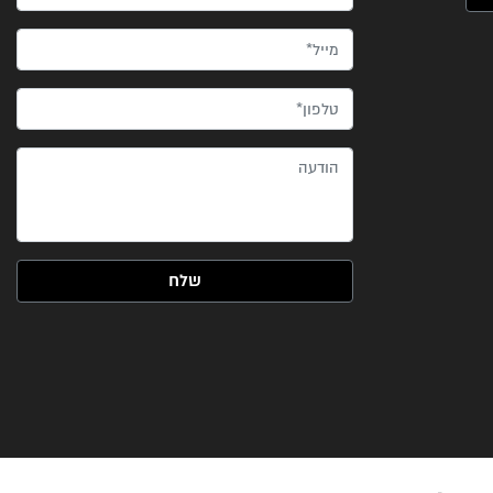
מייל*
טלפון*
הודעה