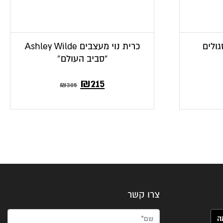
גולים
כרית נוי מעצבים Ashley Wilde
“סביב העולם”
₪
215
₪
305
צרו קשר
שם*