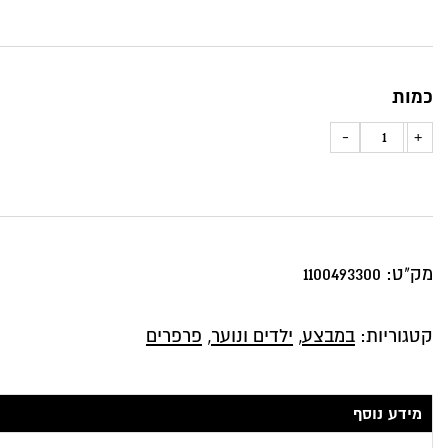
כמות
כמות
-
+
של
כרית
נוי
גובלן
מק"ט:
1100493300
פרפרים
בשילוב
קטגוריות:
במבצע
,
ילדים ונוער
,
פרפרים
במבוק
מידע נוסף