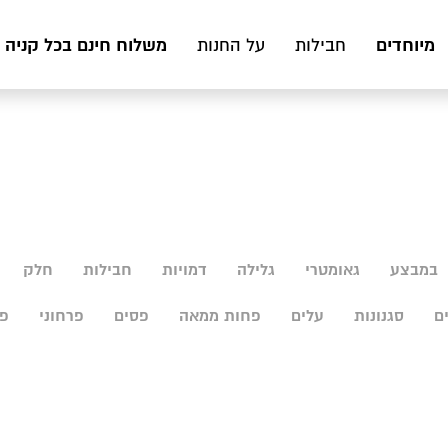
מיוחדים
משלוח חינם בכל קניה מעל 199 ₪ לכ
חבילות
על החנות
במבצע
גאומטרי
גלילה
דמויות
חבילות
חלק
ם
סגנונות
עלים
פחות ממאה
פסים
פרחוני
פר