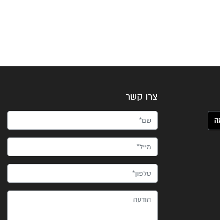
צרו קשר
שם*
מייל*
טלפון*
הודעה