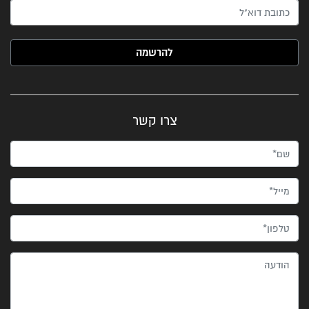
האימייל שלך (חובה)
צרו קשר
שם*
מייל*
טלפון*
הודעה