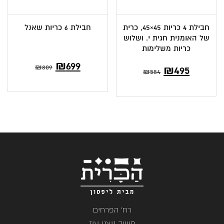
חבילת 4 כריות 45×45, כרית
חבילת 6 כריות שאנל
של האומנית חגית י. ושלוש
כריות משלימות
המחיר
המחיר
₪
699
המחיר
המחיר
809
₪
₪
495
₪
584
הנוכחי
המקורי
הנוכחי
המקורי
הוא:
היה:
הוא:
היה:
₪809.
₪699.
₪584.
₪495.
רח' הפרחים
מושב ניצני עוז