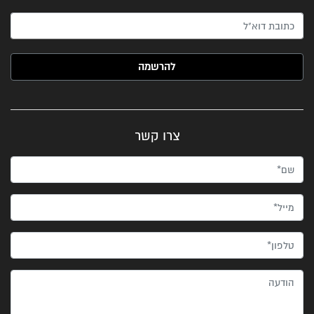
האימייל שלך (חובה)
צרו קשר
שם*
מייל*
טלפון*
הודעה