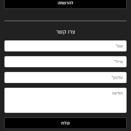
צרו קשר
שם*
מייל*
טלפון*
הודעה