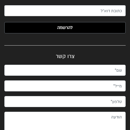
האימייל שלך (חובה)
צרו קשר
שם*
מייל*
טלפון*
הודעה