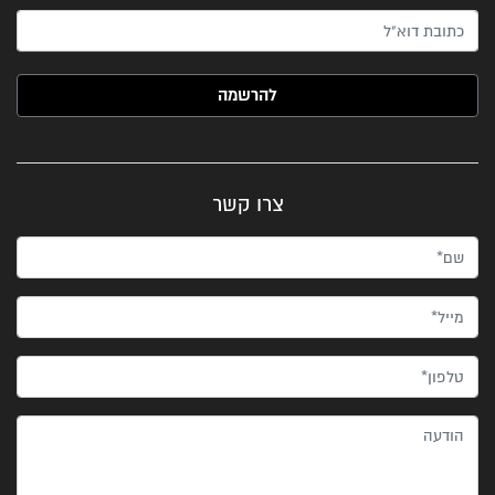
האימייל שלך (חובה)
צרו קשר
שם*
מייל*
טלפון*
הודעה