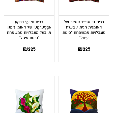
כרית נוי ספייד סטאר של
כרית נוי עץ ברקע
האומנית חגית י. בעלת
אַבְּסְטְרָקְטִי של האומן אמנון
מוגבלויות ממשפחת “פינות
מ. בעל מוגבלויות ממשפחת
עיגול”
“פינות עיגול”
₪
225
₪
225