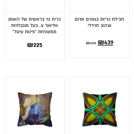
חבילת כריות בגוונים אדום
כרית נוי בראשית של האומן
וצהוב חרדלי
אליאור צ. בעל מוגבלויות
ממשפחת “פינות עיגול”
המחיר
המחיר
₪
439
₪
496
₪
225
הנוכחי
המקורי
הוא:
היה:
₪496.
₪439.