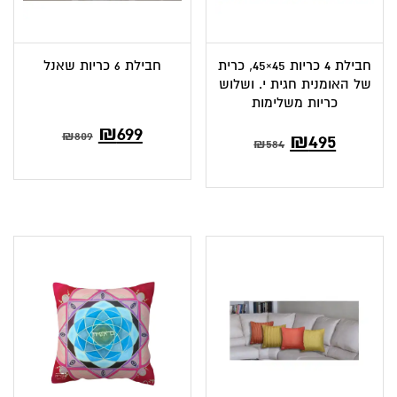
חבילת 4 כריות 45×45, כרית
חבילת 6 כריות שאנל
של האומנית חגית י. ושלוש
כריות משלימות
המחיר
המחיר
₪
699
המחיר
המחיר
809
₪
₪
495
₪
584
הנוכחי
המקורי
הנוכחי
המקורי
הוא:
היה:
הוא:
היה:
₪809.
₪699.
₪584.
₪495.