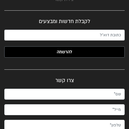
לקבלת חדשות ומבצעים
האימייל שלך (חובה)
צרו קשר
שם*
מייל*
טלפון*