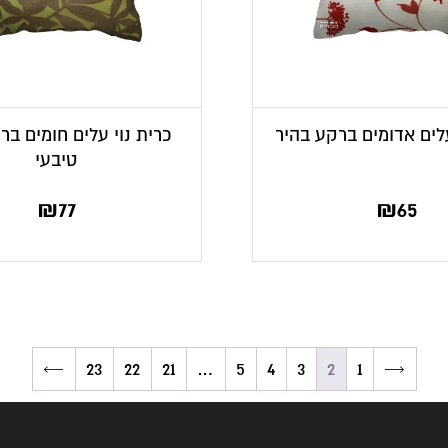
עלים אדומים ברקע בהיר
כרית נוי עלים חומים בר
טיבעי
₪
77
₪
65
←
23
22
21
…
5
4
3
2
1
→