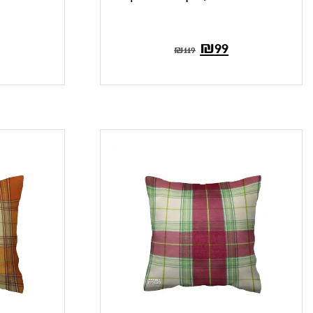
₪
99
₪
119