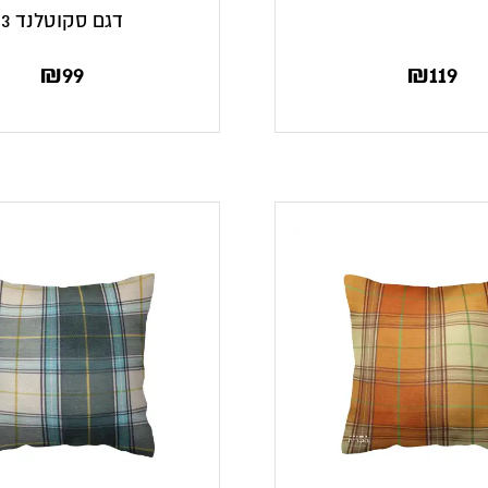
דגם סקוטלנד 3
₪
99
₪
119