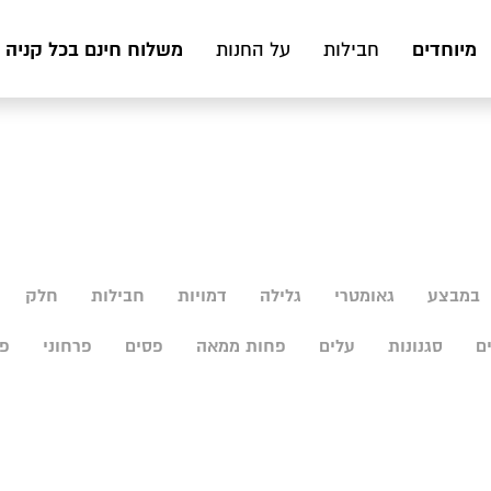
מיוחדים
משלוח חינם בכל קניה מעל 199 ₪ לכ
חבילות
על החנות
במבצע
גאומטרי
גלילה
דמויות
חבילות
חלק
ם
סגנונות
עלים
פחות ממאה
פסים
פרחוני
פר