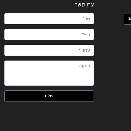
צרו קשר
שם*
מייל*
טלפון*
הודעה