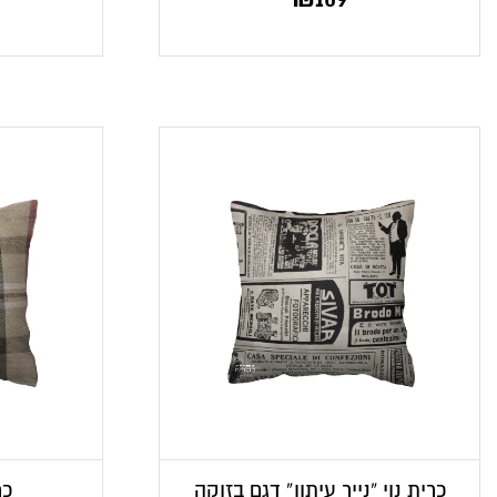
כרית נוי “נייר עיתון” דגם בזוקה
כר