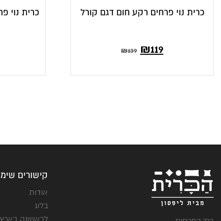
כרית נוי פרחים רקע חום דגם קורל
כרית נוי פר
₪
119
₪
139
קישורים שימו
אודות
בלוג
לראשונה בארץ
רח' הפרחים