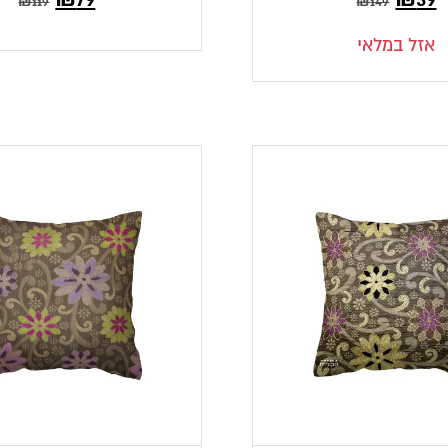
₪
119
₪
149
י
קורי
הנוכחי
המקורי
אזל במלאי
:
היה:
הוא:
היה:
₪119.
₪79.
₪1