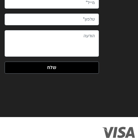
מייל*
טלפון*
הודעה