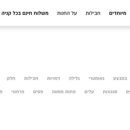
מיוחדים
משלוח חינם בכל קניה מעל 199 ₪ לכ
חבילות
על החנות
במבצע
גאומטרי
גלילה
דמויות
חבילות
חלק
ם
סגנונות
עלים
פחות ממאה
פסים
פרחוני
פר