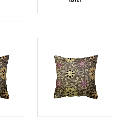
הנוכח
המ
הוא
49.
₪39.