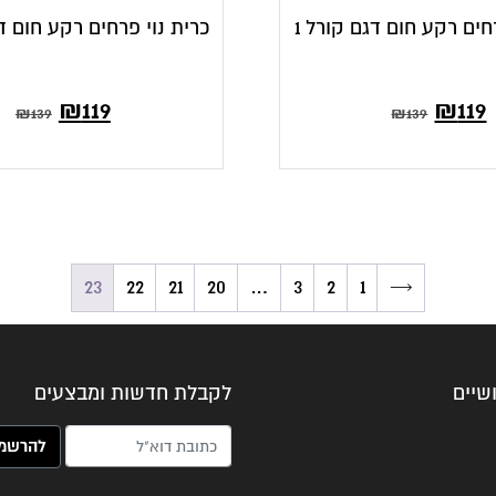
חים רקע חום דגם קורל 1
כרית נוי פרחים רקע חום דג
₪
119
₪
119
₪
139
₪
139
23
22
21
20
…
3
2
1
→
שיים
לקבלת חדשות ומבצעים
האימייל שלך (חובה)