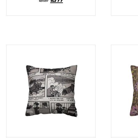
₪
169
הנוכחי
המקורי
הוא:
היה:
₪169.
₪99.