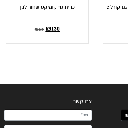
ם קורל 2
כרית נוי קומיקס שחור לבן
המחיר
המחיר
₪
130
₪
160
הנוכחי
המקורי
הוא:
היה:
₪160.
₪130.
צרו קשר
שם*