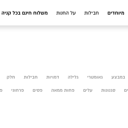
מיוחדים
משלוח חינם בכל קניה מעל 199 ₪ לכ
חבילות
על החנות
במבצע
גאומטרי
גלילה
דמויות
חבילות
חלק
ם
סגנונות
עלים
פחות ממאה
פסים
פרחוני
פר