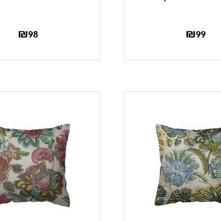
₪
98
₪
99