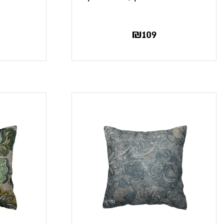
₪
109