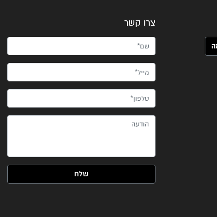
צרו קשר
שם*
מייל*
טלפון*
הודעה