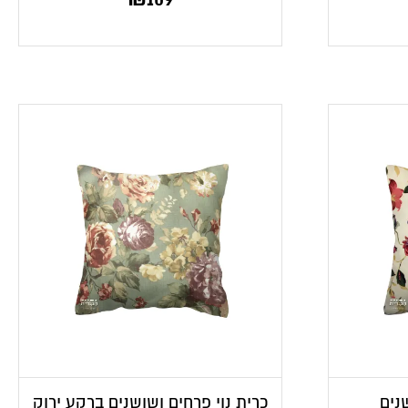
נים
כרית נוי פרחים ושושנים ברקע ירוק