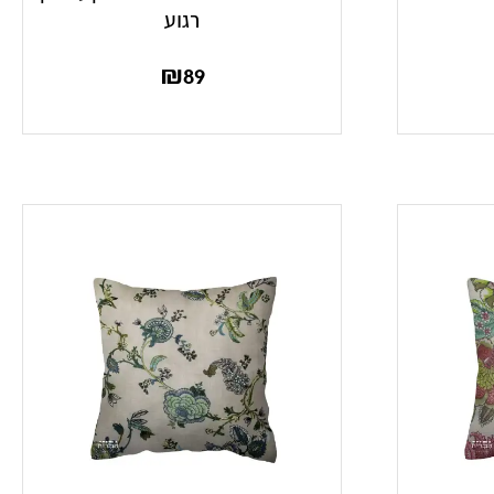
רגוע
₪
89