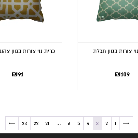
וי צורות בגוון תכלת
כרית נוי צורות בגוון צהו
₪
91
₪
109
←
23
22
21
…
6
5
4
3
2
1
→