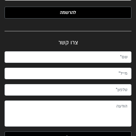
האימייל שלך (חובה)
צרו קשר
שם*
מייל*
טלפון*
הודעה