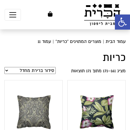
פתח סרגל נגישות
עמוד הבית
|
מוצרים המתויגים “כריות”
| עמוד 11
כריות
מציג 161–171 מתוך 171 תוצאות