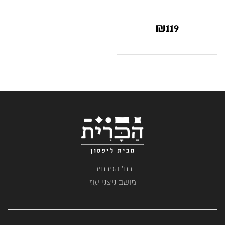
₪
119
רח' הפרחים
מושב ניצני עוז