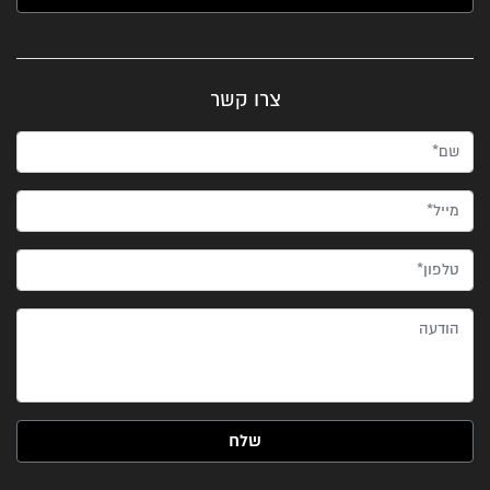
צרו קשר
שם*
מייל*
טלפון*
הודעה