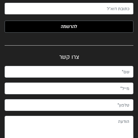
האימייל שלך (חובה)
צרו קשר
שם*
מייל*
טלפון*
הודעה