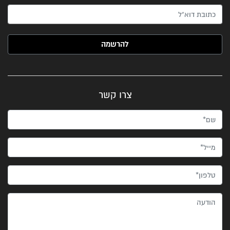
האימייל שלך (חובה)
צרו קשר
שם*
מייל*
טלפון*
הודעה