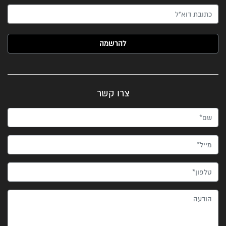
האימייל שלך (חובה)
צרו קשר
שם*
מייל*
טלפון*
הודעה