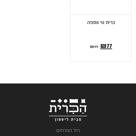
כרית נוי ווספה
המחיר
המחיר
₪
77
₪
99
הנוכחי
המקורי
הוא:
היה:
₪99.
₪77.
רח' הפרחים