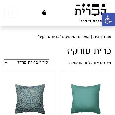
פתח סרגל נגישות
עמוד הבית
| מוצרים המתויגים “כרית טורקיז”
כרית טורקיז
מציגים את כל ⁦8⁩ התוצאות