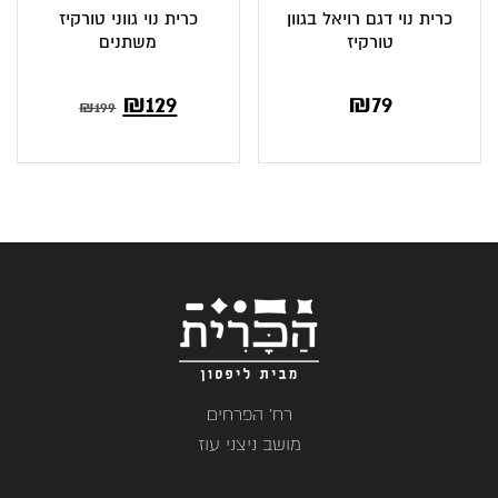
כרית נוי דגם רויאל בגוון
כרית נוי גווני טורקיז
טורקיז
משתנים
המחיר
המחיר
₪
129
₪
79
₪
199
הנוכחי
המקורי
הוא:
היה:
₪199.
₪129.
רח' הפרחים
מושב ניצני עוז