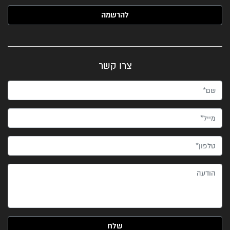
האימייל שלך (חובה)
צרו קשר
שם*
מייל*
טלפון*
הודעה